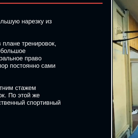
льшую нарезку из
 плане тренировок,
небольшое
ральное право
пор постоянно сами
етним стажем
к. По этой же
ственный спортивный