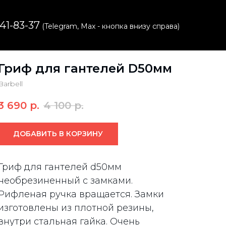
541-83-37
(Telegram, Max - кнопка внизу справа)
Гриф для гантелей D50мм
Barbell
3 690
р.
4 100
р.
ДОБАВИТЬ В КОРЗИНУ
Гриф для гантелей d50мм
необрезиненный с замками.
Рифленая ручка вращается. Замки
изготовлены из плотной резины,
внутри стальная гайка. Очень